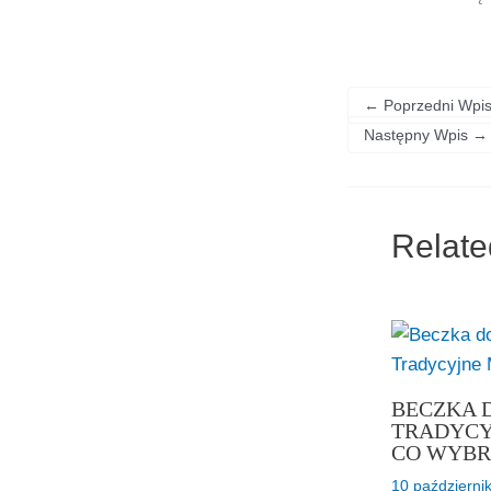
←
Poprzedni Wpi
Następny Wpis
→
Relate
BECZKA 
TRADYCY
CO WYBR
10 październi