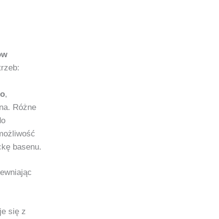
ów
rzeb:
go
,
wna. Różne
do
możliwość
ckę basenu.
pewniając
e się z