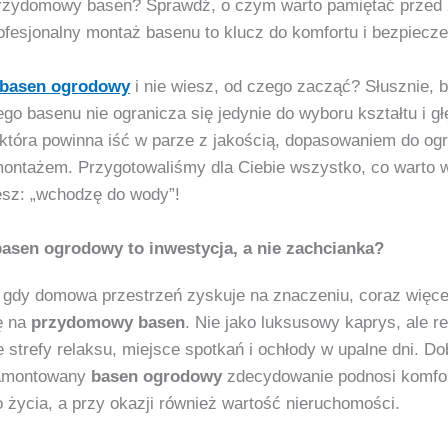
przydomowy basen? Sprawdź, o czym warto pamiętać przed
ofesjonalny montaż basenu to klucz do komfortu i bezpiecz
basen ogrodowy
i nie wiesz, od czego zacząć? Słusznie, 
o basenu nie ogranicza się jedynie do wyboru kształtu i gł
 która powinna iść w parze z jakością, dopasowaniem do og
ntażem. Przygotowaliśmy dla Ciebie wszystko, co warto w
esz: „wchodzę do wody”!
asen ogrodowy to inwestycja, a nie zachcianka?
gdy domowa przestrzeń zyskuje na znaczeniu, coraz więce
ę na
przydomowy basen
. Nie jako luksusowy kaprys, ale r
e strefy relaksu, miejsce spotkań i ochłody w upalne dni. Do
zamontowany
basen ogrodowy
zdecydowanie podnosi komfo
 życia, a przy okazji również wartość nieruchomości.