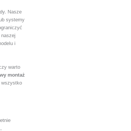
ody. Nasze
lub systemy
ograniczyć
 naszej
odelu i
czy warto
wy montaż
e wszystko
ietnie
,