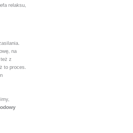
efa relaksu,
asilania.
dowę, na
 też z
ż to proces.
en
imy,
rodowy