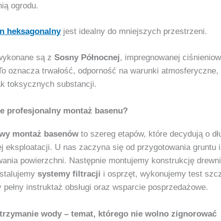
nią ogrodu.
n heksagonalny
jest idealny do mniejszych przestrzeni.
wykonane są z
Sosny Północnej
, impregnowanej ciśnieniow
To oznacza trwałość, odporność na warunki atmosferyczne, 
ak toksycznych substancji.
e profesjonalny montaż basenu?
wy montaż basenów
to szereg etapów, które decydują o dłu
j eksploatacji. U nas zaczyna się od przygotowania gruntu i
nia powierzchni. Następnie montujemy konstrukcję drewni
nstalujemy
systemy filtracji
i osprzęt, wykonujemy test szcz
pełny instruktaż obsługi oraz wsparcie posprzedażowe.
 utrzymanie wody – temat, którego nie wolno zignorować