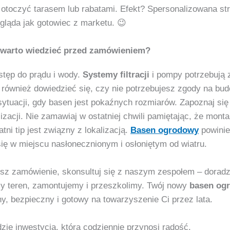
, otoczyć tarasem lub rabatami. Efekt? Spersonalizowana str
ygląda jak gotowiec z marketu. 😉
 warto wiedzieć przed zamówieniem?
tęp do prądu i wody.
Systemy filtracji
i pompy potrzebują z
również dowiedzieć się, czy nie potrzebujesz zgody na bu
sytuacji, gdy basen jest pokaźnych rozmiarów. Zapoznaj się
zacji. Nie zamawiaj w ostatniej chwili pamiętając, że monta
tni tip jest związny z lokalizacją.
Basen ogrodowy
powini
ię w miejscu nasłonecznionym i osłoniętym od wiatru.
sz zamówienie, skonsultuj się z naszym zespołem – doradz
y teren, zamontujemy i przeszkolimy. Twój nowy
basen og
ny, bezpieczny i gotowy na towarzyszenie Ci przez lata.
dzie inwestycja, która codziennie przynosi radość.