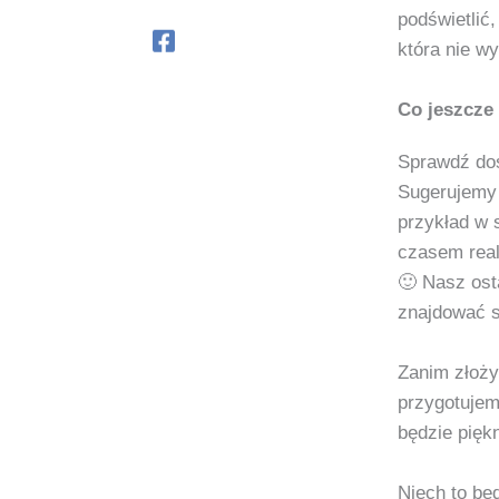
podświetlić
która nie w
Co jeszcze
Sprawdź dos
Sugerujemy 
przykład w 
czasem reali
🙂 Nasz osta
znajdować s
Zanim złoży
przygotujem
będzie pięk
Niech to bę