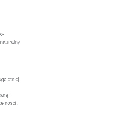
o-
naturalny
goletniej
aną i
elności.