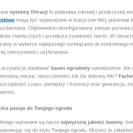
rane
systemy filtracji
to podstawa zdrowej i przejrzystej w
rodowe
mogą być wyposażone w klasyczne filtry piaskowe 
 uzdatniania. Odpowiednio skonfigurowany zestaw pozwala 
dków chemicznych i przedłuża żywotność niecki. W ramach
dzamy w wyborze najlepszego rozwiązania do konkretnego m
ej intensywności użytkowania.
 oczywiście zbudować
basen ogrodowy
samodzielnie. Ale 
ierówną nieckę, nieszczelności lub źle dobrany filtr?
Facho
szczędność czasu, pieniędzy i frustracji oraz gwarancja, ż
owinno.
która pasuje do Twojego ogrodu
którego wykonane są nasze
najwyższej jakości baseny
, św
pasowując się do stylu Twojego ogrodu. Możesz je zabarwić