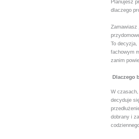
Planujesz 
dlaczego pr
Zamawiasz
przydomoweg
To decyzja,
fachowym mo
zanim powi
Dlaczego b
W czasach, 
decyduje si
przedłużeni
dobrany i 
codziennego