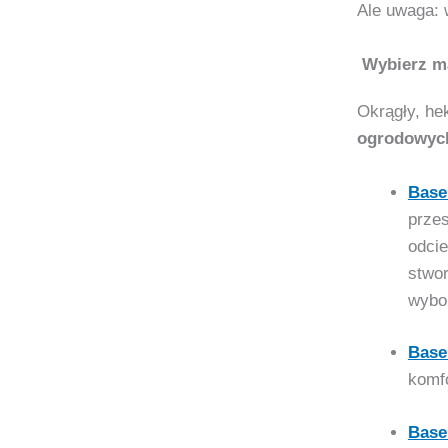
Ale uwaga: 
Wybierz mą
Okrągły, he
ogrodowyc
Base
przes
odcie
stwo
wybor
Base
komfo
Base