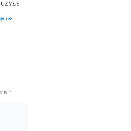
ŁUŻYŁY
je spa
zone
*