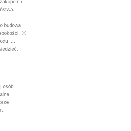
 zakupem i
eństwa.
bo budowa
ębokości. 🙂
rodu i…
iedzieć,
j osób
ealne
brze
rt