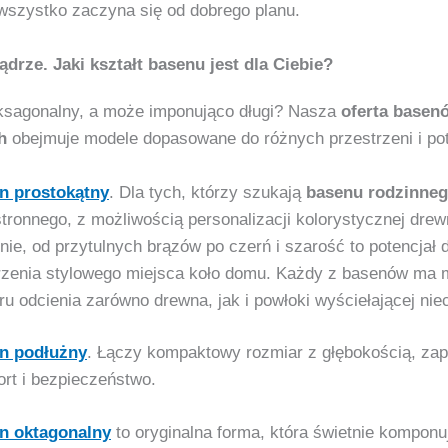
wszystko zaczyna się od dobrego planu.
drze. Jaki kształt basenu jest dla Ciebie?
ksagonalny, a może imponująco długi? Nasza
oferta basen
h
obejmuje modele dopasowane do różnych przestrzeni i pot
n prostokątny
. Dla tych, którzy szukają
basenu rodzinne
tronnego, z możliwością personalizacji kolorystycznej dre
nie, od przytulnych brązów po czerń i szarość to potencjał 
rzenia stylowego miejsca koło domu. Każdy z basenów ma 
u odcienia zarówno drewna, jak i powłoki wyściełającej nie
n podłużny
. Łączy kompaktowy rozmiar z głębokością, za
rt i bezpieczeństwo.
n oktagonalny
to oryginalna forma, która świetnie komponuj