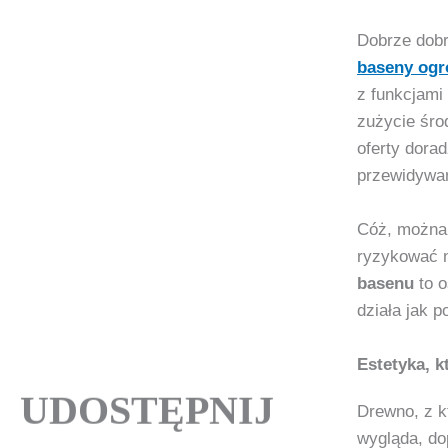
Dobrze dob
baseny og
z funkcjami
zużycie śro
oferty dora
przewidywan
Cóż, można
ryzykować n
basenu
to o
działa jak p
Estetyka, 
UDOSTĘPNIJ
Drewno, z 
wygląda, do