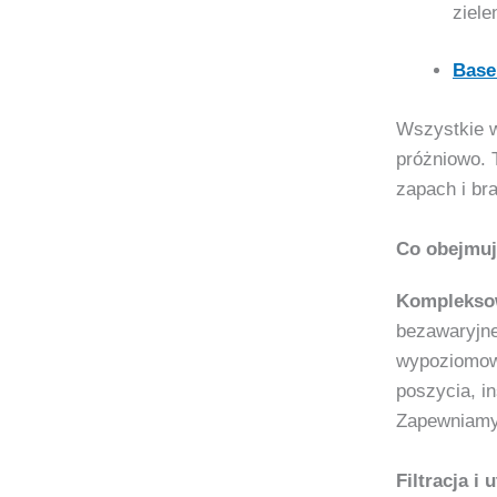
ziele
Base
Wszystkie 
próżniowo. 
zapach i br
Co obejmuj
Komplekso
bezawaryjne
wypoziomowa
poszycia, i
Zapewniamy 
Filtracja i